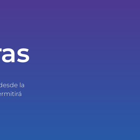
ras
desde la
ermitirá