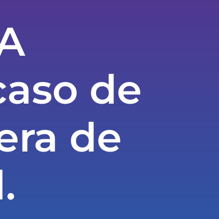
LA
aso de
era de
.