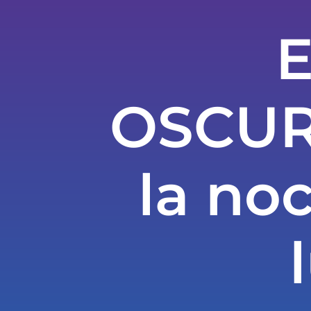
E
OSCUR
la no