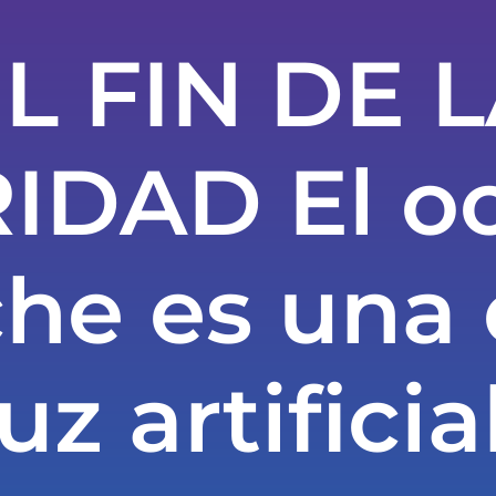
L FIN DE 
IDAD El oc
che es una 
luz artificial