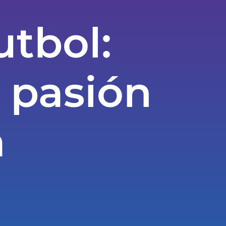
utbol:
 pasión
a