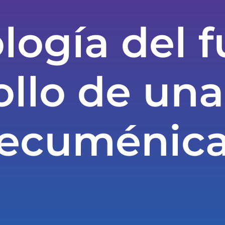
logía del f
ollo de una
ecuménic