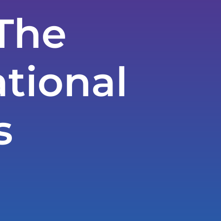
 The
tional
s