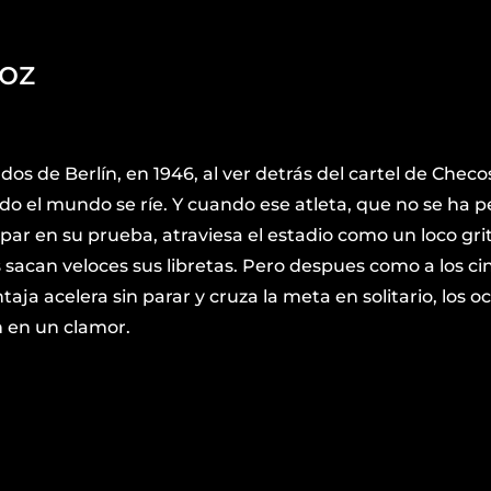
oz
ados de Berlín, en 1946, al ver detrás del cartel de Chec
o el mundo se ríe. Y cuando ese atleta, que no se ha p
par en su prueba, atraviesa el estadio como un loco gri
s sacan veloces sus libretas. Pero despues como a los ci
aja acelera sin parar y cruza la meta en solitario, los o
n en un clamor.